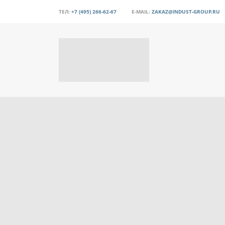
ТЕЛ:
+7 (495) 266-62-67
E-MAIL:
ZAKAZ@INDUST-GROUP.RU