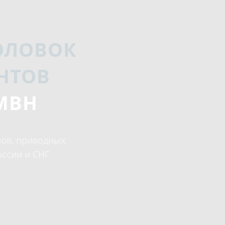
ОЛОВОК
НТОВ
GMBH
лов, приводных
оссии и СНГ